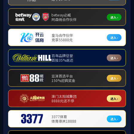
首页
>
在线采购
>
机械运输
在线采购
中（流）标公示
工程采购
物资采购