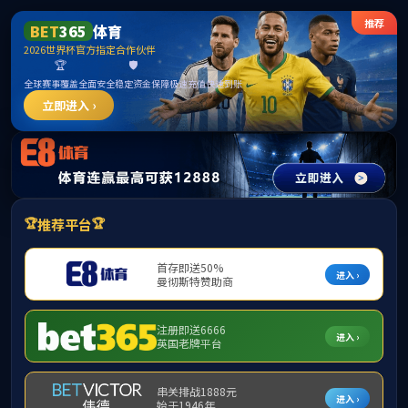
bevictor伟德国际官网|始于英国源自1946
集团官网
内网平台
首页
公司
新闻
企业
成果
在线
人才
联系
信息
概况
中心
荣誉
展示
采购
招聘
我们
公开