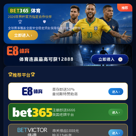
bevictor伟德国际官网|始于英国源自1946
集团官网
内网平台
首页
公司
新闻
企业
成果
在线
人才
联系
信息
概况
中心
荣誉
展示
采购
招聘
我们
公开